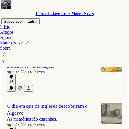
Certas Palavras por Marco Neves
Subscrever
Entrar
Início
Artigos
Apoiar
Mais recente
Top
Discussões
Marco Neves ↗
Sobre
Os dois mundos das línguas
Ao viajar pelos Pirenéus, encontramos duas
maneiras de ver as línguas.
ago 5
Marco Neves
•
16
1
O dia em que os ingleses descobriram o
Algarve
As memórias são estranhas.
ago 2
Marco Neves
•