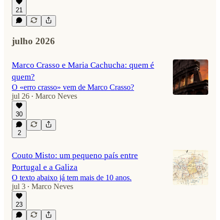
21
julho 2026
Marco Crasso e Maria Cachucha: quem é
quem?
O «erro crasso» vem de Marco Crasso?
jul 26
Marco Neves
•
30
2
Couto Misto: um pequeno país entre
Portugal e a Galiza
O texto abaixo já tem mais de 10 anos.
jul 3
Marco Neves
•
23