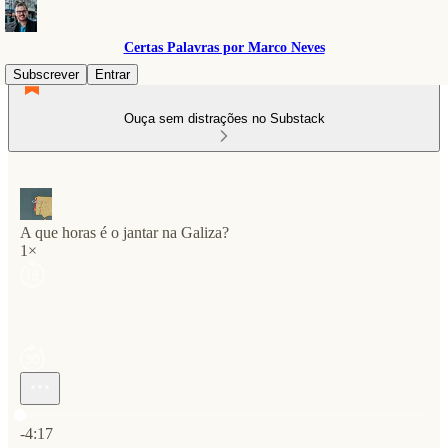
Certas Palavras por Marco Neves
Subscrever
Entrar
Ouça sem distrações no Substack
A que horas é o jantar na Galiza?
1×
Hora atual: 0:00 / Tempo total: -4:17
-4:17