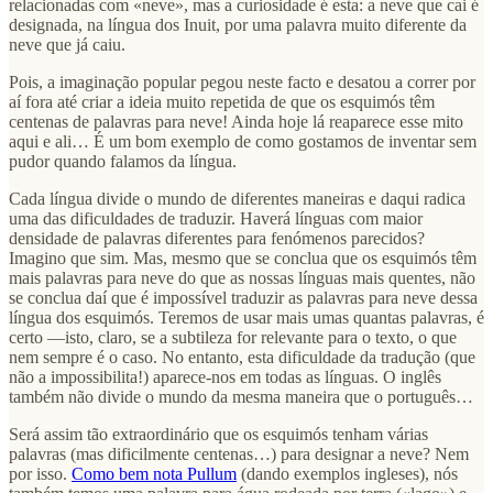
relacionadas com «neve», mas a curiosidade é esta: a neve que cai é
designada, na língua dos Inuit, por uma palavra muito diferente da
neve que já caiu.
Pois, a imaginação popular pegou neste facto e desatou a correr por
aí fora até criar a ideia muito repetida de que os esquimós têm
centenas de palavras para neve! Ainda hoje lá reaparece esse mito
aqui e ali… É um bom exemplo de como gostamos de inventar sem
pudor quando falamos da língua.
Cada língua divide o mundo de diferentes maneiras e daqui radica
uma das dificuldades de traduzir. Haverá línguas com maior
densidade de palavras diferentes para fenómenos parecidos?
Imagino que sim. Mas, mesmo que se conclua que os esquimós têm
mais palavras para neve do que as nossas línguas mais quentes, não
se conclua daí que é impossível traduzir as palavras para neve dessa
língua dos esquimós. Teremos de usar mais umas quantas palavras, é
certo —isto, claro, se a subtileza for relevante para o texto, o que
nem sempre é o caso. No entanto, esta dificuldade da tradução (que
não a impossibilita!) aparece-nos em todas as línguas. O inglês
também não divide o mundo da mesma maneira que o português…
Será assim tão extraordinário que os esquimós tenham várias
palavras (mas dificilmente centenas…) para designar a neve? Nem
por isso.
Como bem nota Pullum
(dando exemplos ingleses), nós