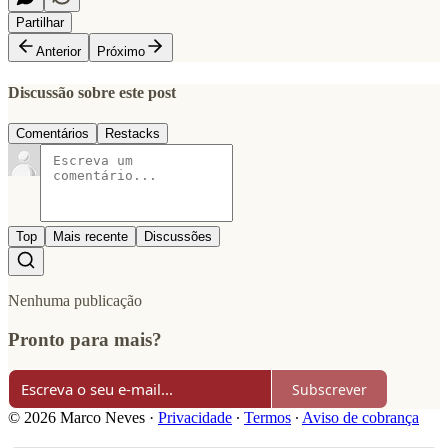
Partilhar
Anterior
Próximo
Discussão sobre este post
Comentários
Restacks
Top
Mais recente
Discussões
Nenhuma publicação
Pronto para mais?
Subscrever
© 2026 Marco Neves
·
Privacidade
∙
Termos
∙
Aviso de cobrança