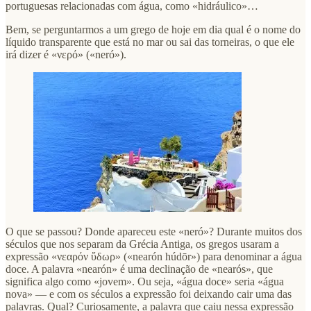
portuguesas relacionadas com água, como «hidráulico»…
Bem, se perguntarmos a um grego de hoje em dia qual é o nome do
líquido transparente que está no mar ou sai das torneiras, o que ele
irá dizer é «νερό» («neró»).
O que se passou? Donde apareceu este «neró»? Durante muitos dos
séculos que nos separam da Grécia Antiga, os gregos usaram a
expressão «νεαρόν ὕδωρ» («nearón húdōr») para denominar a água
doce. A palavra «nearón» é uma declinação de «nearós», que
significa algo como «jovem». Ou seja, «água doce» seria «água
nova» — e com os séculos a expressão foi deixando cair uma das
palavras. Qual? Curiosamente, a palavra que caiu nessa expressão