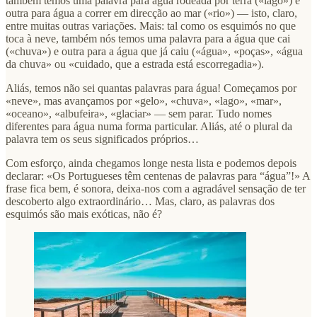
também temos uma palavra para água rodeada por terra («lago») e
outra para água a correr em direcção ao mar («rio») — isto, claro,
entre muitas outras variações. Mais: tal como os esquimós no que
toca à neve, também nós temos uma palavra para a água que cai
(«chuva») e outra para a água que já caiu («água», «poças», «água
da chuva» ou «cuidado, que a estrada está escorregadia»).
Aliás, temos não sei quantas palavras para água! Começamos por
«neve», mas avançamos por «gelo», «chuva», «lago», «mar»,
«oceano», «albufeira», «glaciar» — sem parar. Tudo nomes
diferentes para água numa forma particular. Aliás, até o plural da
palavra tem os seus significados próprios…
Com esforço, ainda chegamos longe nesta lista e podemos depois
declarar: «Os Portugueses têm centenas de palavras para “água”!» A
frase fica bem, é sonora, deixa-nos com a agradável sensação de ter
descoberto algo extraordinário… Mas, claro, as palavras dos
esquimós são mais exóticas, não é?