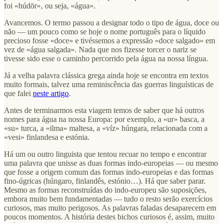
foi «húdōr», ou seja, «água».
Avancemos. O termo passou a designar todo o tipo de água, doce ou
não — um pouco como se hoje o nome português para o líquido
precioso fosse «doce» e tivéssemos a expressão «doce salgado» em
vez de «água salgada». Nada que nos fizesse torcer o nariz se
tivesse sido esse o caminho percorrido pela água na nossa língua.
Já a velha palavra clássica grega ainda hoje se encontra em textos
muito formais, talvez uma reminiscência das guerras linguísticas de
que falei
neste artigo
.
Antes de terminarmos esta viagem temos de saber que há outros
nomes para água na nossa Europa: por exemplo, a «ur» basca, a
«su» turca, a «ilma» maltesa, a «víz» húngara, relacionada com a
«vesi» finlandesa e estónia.
Há um ou outro linguista que tentou recuar no tempo e encontrar
uma palavra que unisse as duas formas indo-europeias — ou mesmo
que fosse a origem comum das formas indo-europeias e das formas
fino-úgricas (húngaro, finlandês, estónio…). Há que saber parar.
Mesmo as formas reconstruídas do indo-europeu são suposições,
embora muito bem fundamentadas — tudo o resto serão exercícios
curiosos, mas muito perigosos. As palavras faladas desaparecem em
poucos momentos. A história destes bichos curiosos é, assim, muito