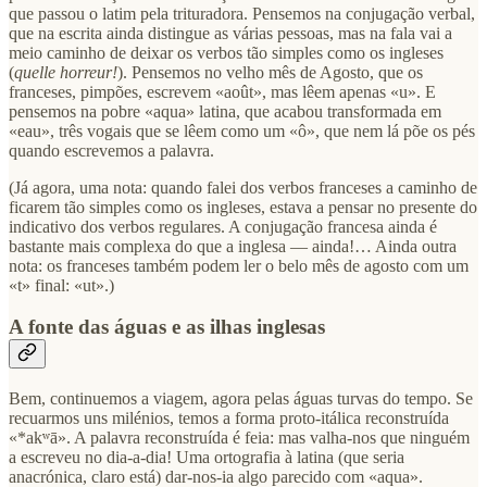
que passou o latim pela trituradora. Pensemos na conjugação verbal,
que na escrita ainda distingue as várias pessoas, mas na fala vai a
meio caminho de deixar os verbos tão simples como os ingleses
(
quelle horreur!
). Pensemos no velho mês de Agosto, que os
franceses, pimpões, escrevem «août», mas lêem apenas «u». E
pensemos na pobre «aqua» latina, que acabou transformada em
«eau», três vogais que se lêem como um «ô», que nem lá põe os pés
quando escrevemos a palavra.
(Já agora, uma nota: quando falei dos verbos franceses a caminho de
ficarem tão simples como os ingleses, estava a pensar no presente do
indicativo dos verbos regulares. A conjugação francesa ainda é
bastante mais complexa do que a inglesa — ainda!… Ainda outra
nota: os franceses também podem ler o belo mês de agosto com um
«t» final: «ut».)
A fonte das águas e as ilhas inglesas
Bem, continuemos a viagem, agora pelas águas turvas do tempo. Se
recuarmos uns milénios, temos a forma proto-itálica reconstruída
«*akʷā». A palavra reconstruída é feia: mas valha-nos que ninguém
a escreveu no dia-a-dia! Uma ortografia à latina (que seria
anacrónica, claro está) dar-nos-ia algo parecido com «aqua».