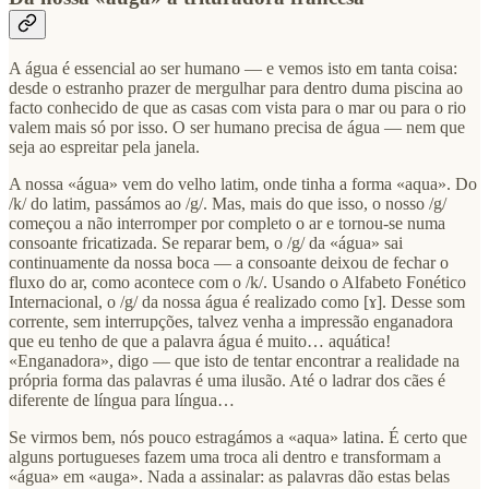
A água é essencial ao ser humano — e vemos isto em tanta coisa:
desde o estranho prazer de mergulhar para dentro duma piscina ao
facto conhecido de que as casas com vista para o mar ou para o rio
valem mais só por isso. O ser humano precisa de água — nem que
seja ao espreitar pela janela.
A nossa «água» vem do velho latim, onde tinha a forma «aqua». Do
/k/ do latim, passámos ao /g/. Mas, mais do que isso, o nosso /g/
começou a não interromper por completo o ar e tornou-se numa
consoante fricatizada. Se reparar bem, o /g/ da «água» sai
continuamente da nossa boca — a consoante deixou de fechar o
fluxo do ar, como acontece com o /k/. Usando o Alfabeto Fonético
Internacional, o /g/ da nossa água é realizado como [ɤ]. Desse som
corrente, sem interrupções, talvez venha a impressão enganadora
que eu tenho de que a palavra água é muito… aquática!
«Enganadora», digo — que isto de tentar encontrar a realidade na
própria forma das palavras é uma ilusão. Até o ladrar dos cães é
diferente de língua para língua…
Se virmos bem, nós pouco estragámos a «aqua» latina. É certo que
alguns portugueses fazem uma troca ali dentro e transformam a
«água» em «auga». Nada a assinalar: as palavras dão estas belas