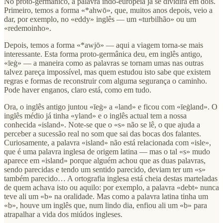
No proto-germânico, a palavra indo-europeia já se dividira em dois.
Primeiro, temos a forma «*ahwō», que, muitos anos depois, veio a
dar, por exemplo, no «eddy» inglês — um «turbilhão» ou um
«redemoinho».
Depois, temos a forma «*awjō» — aqui a viagem torna-se mais
interessante. Esta forma proto-germânica deu, em inglês antigo,
«īeġ» — a maneira como as palavras se tornam umas nas outras
talvez pareça impossível, mas quem estudou isto sabe que existem
regras e formas de reconstruir com alguma segurança o caminho.
Pode haver enganos, claro está, como em tudo.
Ora, o inglês antigo juntou «īeġ» a «land» e ficou com «īeġland». O
inglês médio já tinha «yland» e o inglês actual tem a nossa
conhecida «island». Note-se que o «s» não se lê, o que ajuda a
perceber a sucessão real no som que sai das bocas dos falantes.
Curiosamente, a palavra «island» não está relacionada com «isle»,
que é uma palavra inglesa de origem latina — mas o tal «s» mudo
aparece em «island» porque alguém achou que as duas palavras,
sendo parecidas e tendo um sentido parecido, deviam ter um «s»
também parecido… A ortografia inglesa está cheia destas marteladas
de quem achava isto ou aquilo: por exemplo, a palavra «debt» nunca
teve ali um «b» na oralidade. Mas como a palavra latina tinha um
«b», houve um inglês que, num lindo dia, enfiou ali um «b» para
atrapalhar a vida dos miúdos ingleses.