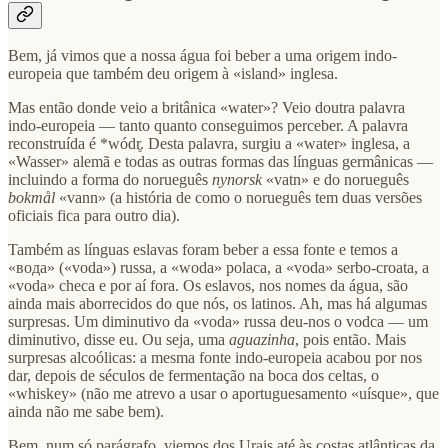
Bem, já vimos que a nossa água foi beber a uma origem indo-
europeia que também deu origem à «island» inglesa.
Mas então donde veio a britânica «water»? Veio doutra palavra
indo-europeia — tanto quanto conseguimos perceber. A palavra
reconstruída é *wódr̥. Desta palavra, surgiu a «water» inglesa, a
«Wasser» alemã e todas as outras formas das línguas germânicas —
incluindo a forma do norueguês
nynorsk
«vatn» e do norueguês
bokmål
«vann» (a história de como o norueguês tem duas versões
oficiais fica para outro dia).
Também as línguas eslavas foram beber a essa fonte e temos a
«вода» («voda») russa, a «woda» polaca, a «voda» serbo-croata, a
«voda» checa e por aí fora. Os eslavos, nos nomes da água, são
ainda mais aborrecidos do que nós, os latinos. Ah, mas há algumas
surpresas. Um diminutivo da «voda» russa deu-nos o vodca — um
diminutivo, disse eu. Ou seja, uma
aguazinha
, pois então. Mais
surpresas alcoólicas: a mesma fonte indo-europeia acabou por nos
dar, depois de séculos de fermentação na boca dos celtas, o
«whiskey» (não me atrevo a usar o aportuguesamento «uísque», que
ainda não me sabe bem).
Bem, num só parágrafo, viemos dos Urais até às costas atlânticas da