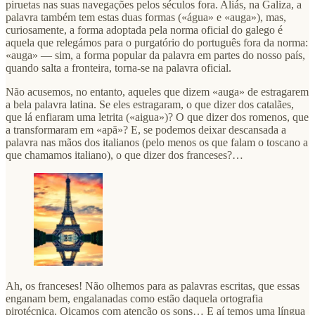
piruetas nas suas navegações pelos séculos fora. Aliás, na Galiza, a
palavra também tem estas duas formas («água» e «auga»), mas,
curiosamente, a forma adoptada pela norma oficial do galego é
aquela que relegámos para o purgatório do português fora da norma:
«auga» — sim, a forma popular da palavra em partes do nosso país,
quando salta a fronteira, torna-se na palavra oficial.
Não acusemos, no entanto, aqueles que dizem «auga» de estragarem
a bela palavra latina. Se eles estragaram, o que dizer dos catalães,
que lá enfiaram uma letrita («aigua»)? O que dizer dos romenos, que
a transformaram em «apă»? E, se podemos deixar descansada a
palavra nas mãos dos italianos (pelo menos os que falam o toscano a
que chamamos italiano), o que dizer dos franceses?…
Ah, os franceses! Não olhemos para as palavras escritas, que essas
enganam bem, engalanadas como estão daquela ortografia
pirotécnica. Oiçamos com atenção os sons… E aí temos uma língua