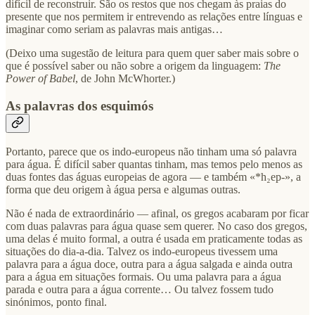
difícil de reconstruir. São os restos que nos chegam às praias do
presente que nos permitem ir entrevendo as relações entre línguas e
imaginar como seriam as palavras mais antigas…
(Deixo uma sugestão de leitura para quem quer saber mais sobre o
que é possível saber ou não sobre a origem da linguagem:
The
Power of Babel
, de John McWhorter.)
As palavras dos esquimós
Portanto, parece que os indo-europeus não tinham uma só palavra
para água. É difícil saber quantas tinham, mas temos pelo menos as
duas fontes das águas europeias de agora — e também «*h₂ep-», a
forma que deu origem à água persa e algumas outras.
Não é nada de extraordinário — afinal, os gregos acabaram por ficar
com duas palavras para água quase sem querer. No caso dos gregos,
uma delas é muito formal, a outra é usada em praticamente todas as
situações do dia-a-dia. Talvez os indo-europeus tivessem uma
palavra para a água doce, outra para a água salgada e ainda outra
para a água em situações formais. Ou uma palavra para a água
parada e outra para a água corrente… Ou talvez fossem tudo
sinónimos, ponto final.