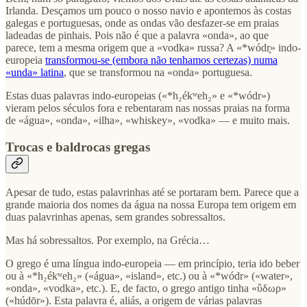
Irlanda. Desçamos um pouco o nosso navio e apontemos às costas
galegas e portuguesas, onde as ondas vão desfazer-se em praias
ladeadas de pinhais. Pois não é que a palavra «onda», ao que
parece, tem a mesma origem que a «vodka» russa? A «*wódr̥» indo-
europeia
transformou-se (embora não tenhamos certezas) numa
«unda» latina
, que se transformou na «onda» portuguesa.
Estas duas palavras indo-europeias («*h₂ékʷeh₂» e «*wódr»)
vieram pelos séculos fora e rebentaram nas nossas praias na forma
de «água», «onda», «ilha», «whiskey», «vodka» — e muito mais.
Trocas e baldrocas gregas
Apesar de tudo, estas palavrinhas até se portaram bem. Parece que a
grande maioria dos nomes da água na nossa Europa tem origem em
duas palavrinhas apenas, sem grandes sobressaltos.
Mas há sobressaltos. Por exemplo, na Grécia…
O grego é uma língua indo-europeia — em princípio, teria ido beber
ou à «*h₂ékʷeh₂» («água», «island», etc.) ou à «*wódr» («water»,
«onda», «vodka», etc.). E, de facto, o grego antigo tinha «ὕδωρ»
(«húdōr»). Esta palavra é, aliás, a origem de várias palavras