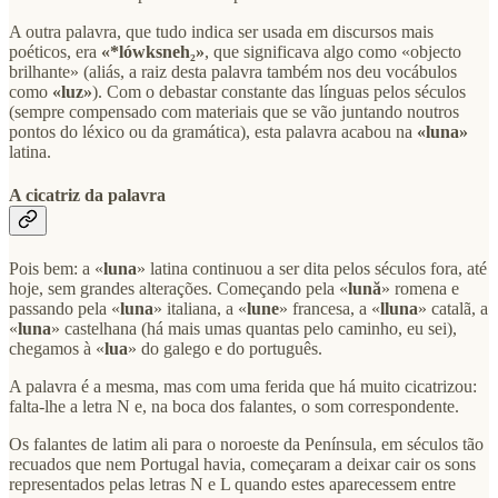
A outra palavra, que tudo indica ser usada em discursos mais
poéticos, era
«*lówksneh₂»
, que significava algo como «objecto
brilhante» (aliás, a raiz desta palavra também nos deu vocábulos
como
«luz»
). Com o debastar constante das línguas pelos séculos
(sempre compensado com materiais que se vão juntando noutros
pontos do léxico ou da gramática), esta palavra acabou na
«luna»
latina.
A cicatriz da palavra
Pois bem: a «
luna
» latina continuou a ser dita pelos séculos fora, até
hoje, sem grandes alterações. Começando pela «
lună
» romena e
passando pela «
luna
» italiana, a «
lune
» francesa, a «
lluna
» catalã, a
«
luna
» castelhana (há mais umas quantas pelo caminho, eu sei),
chegamos à «
lua
» do galego e do português.
A palavra é a mesma, mas com uma ferida que há muito cicatrizou:
falta-lhe a letra N e, na boca dos falantes, o som correspondente.
Os falantes de latim ali para o noroeste da Península, em séculos tão
recuados que nem Portugal havia, começaram a deixar cair os sons
representados pelas letras N e L quando estes aparecessem entre