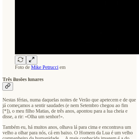
Foto de
Mike Petrucci
em
Três ilusões lunares
Nestas férias, numa daquelas noites de Verão que apetecem e de que
já começamos a sentir saudades (e nem Setembro chegou ao fim
[*]), o meu filho Matias, de três anos, apontou para a lua cheia e
disse, a rir: «Olha um senhor!».
Também eu, há muitos anos, olhava lá para cima e encontrava um
velho a olhar para nós, cá em baixo. O Homem da Lua é um velho
companheiro da humanidade… A mais conhecida imagem é a do