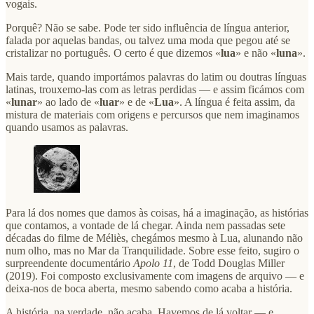
vogais.
Porquê? Não se sabe. Pode ter sido influência de língua anterior,
falada por aquelas bandas, ou talvez uma moda que pegou até se
cristalizar no português. O certo é que dizemos «
lua
» e não «
luna
».
Mais tarde, quando importámos palavras do latim ou doutras línguas
latinas, trouxemo-las com as letras perdidas — e assim ficámos com
«
lunar
» ao lado de «
luar
» e de «
Lua
». A língua é feita assim, da
mistura de materiais com origens e percursos que nem imaginamos
quando usamos as palavras.
Para lá dos nomes que damos às coisas, há a imaginação, as histórias
que contamos, a vontade de lá chegar. Ainda nem passadas sete
décadas do filme de Méliès, chegámos mesmo à Lua, alunando não
num olho, mas no Mar da Tranquilidade. Sobre esse feito, sugiro o
surpreendente documentário
Apolo 11
, de Todd Douglas Miller
(2019). Foi composto exclusivamente com imagens de arquivo — e
deixa-nos de boca aberta, mesmo sabendo como acaba a história.
A história, na verdade, não acaba. Havemos de lá voltar — e,