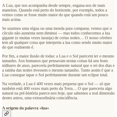
A Lua, que nos acompanha desde sempre, engana-nos de mais
maneiras. Quando está perto do horizonte, por exemplo, todos a
vemos como se fosse muito maior do que quando está um pouco
mais acima.
Se usarmos uma régua ou uma moeda para comparar, vemos que o
círculo não aumenta nem diminui — mas todos conhecemos a lua
gigante (e muitas vezes laranja) de certas noites… O nosso cérebro
tem ali qualquer coisa que interpreta a lua como sendo muito maior
do que realmente é.
Por fim, a maior ilusão de todas: a Lua e o Sol parecem ter o mesmo
tamanho. Aos humanos que pensavam nestas coisas há uns bons
milhares de anos, pareceria perfeitamente natural que o rei dos dias e
a rainha das noites tivessem o mesmo tamanho. Tanto assim é que a
Lua consegue tapar o Sol perfeitamente durante um eclipse total.
Na verdade, a Lua é 400 vezes mais pequena que o Sol — só que
também está 400 vezes mais perto da Terra… O que pareceria algo
natural na pré-história parece-nos hoje, que sabemos a real dimensão
destes astros, uma extraordinária coincidência.
A origem da palavra «lua»