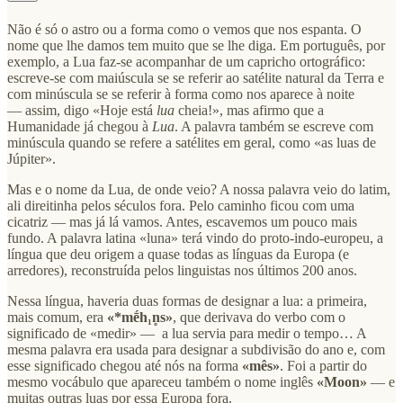
Não é só o astro ou a forma como o vemos que nos espanta. O
nome que lhe damos tem muito que se lhe diga. Em português, por
exemplo, a Lua faz-se acompanhar de um capricho ortográfico:
escreve-se com maiúscula se se referir ao satélite natural da Terra e
com minúscula se se referir à forma como nos aparece à noite
— assim, digo «Hoje está
lua
cheia!», mas afirmo que a
Humanidade já chegou à
Lua
. A palavra também se escreve com
minúscula quando se refere a satélites em geral, como «as luas de
Júpiter».
Mas e o nome da Lua, de onde veio? A nossa palavra veio do latim,
ali direitinha pelos séculos fora. Pelo caminho ficou com uma
cicatriz — mas já lá vamos. Antes, escavemos um pouco mais
fundo. A palavra latina «luna» terá vindo do proto-indo-europeu, a
língua que deu origem a quase todas as línguas da Europa (e
arredores), reconstruída pelos linguistas nos últimos 200 anos.
Nessa língua, haveria duas formas de designar a lua: a primeira,
mais comum, era
«*mḗh₁n̥s»
, que derivava do verbo com o
significado de «medir» — a lua servia para medir o tempo… A
mesma palavra era usada para designar a subdivisão do ano e, com
esse significado chegou até nós na forma
«mês»
. Foi a partir do
mesmo vocábulo que apareceu também o nome inglês
«Moon»
— e
muitas outras luas por essa Europa fora.