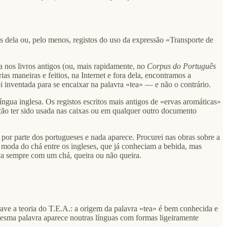
os dela ou, pelo menos, registos do uso da expressão «Transporte de
a nos livros antigos (ou, mais rapidamente, no
Corpus do Português
s maneiras e feitios, na Internet e fora dela, encontramos a
i inventada para se encaixar na palavra «tea» — e não o contrário.
ngua inglesa. Os registos escritos mais antigos de «ervas aromáticas»
ação ter sido usada nas caixas ou em qualquer outro documento
» por parte dos portugueses e nada aparece. Procurei nas obras sobre a
a moda do chá entre os ingleses, que já conheciam a bebida, mas
a sempre com um chá, queira ou não queira.
ave a teoria do T.E.A.: a origem da palavra «tea» é bem conhecida e
mesma palavra aparece noutras línguas com formas ligeiramente