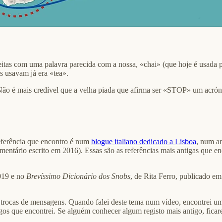
feitas com uma palavra parecida com a nossa, «chai» (que hoje é usada 
s usavam já era «tea».
Não é mais credível que a velha piada que afirma ser «STOP» um acrón
eferência que encontro é num
blogue italiano dedicado a Lisboa
, num a
tário escrito em 2016). Essas são as referências mais antigas que enco
2019 e no
Brevíssimo Dicionário dos Snobs
, de Rita Ferro, publicado e
 em trocas de mensagens. Quando falei deste tema num vídeo, encontrei 
tigos que encontrei. Se alguém conhecer algum registo mais antigo, ficare