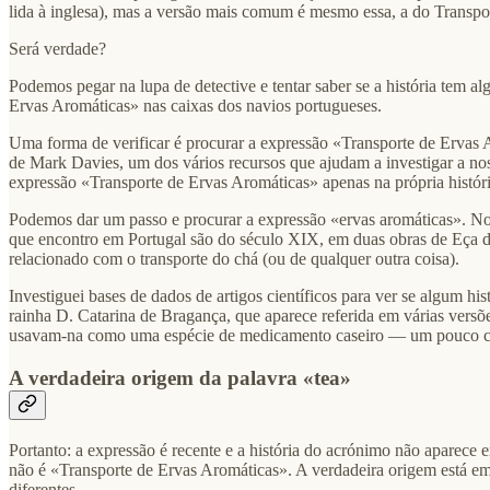
lida à inglesa), mas a versão mais comum é mesmo essa, a do Transpo
Será verdade?
Podemos pegar na lupa de detective e tentar saber se a história tem a
Ervas Aromáticas» nas caixas dos navios portugueses.
Uma forma de verificar é procurar a expressão «Transporte de Ervas Ar
de Mark Davies, um dos vários recursos que ajudam a investigar a noss
expressão «Transporte de Ervas Aromáticas» apenas na própria história
Podemos dar um passo e procurar a expressão «ervas aromáticas». Nos r
que encontro em Portugal são do século XIX, em duas obras de Eça d
relacionado com o transporte do chá (ou de qualquer outra coisa).
Investiguei bases de dados de artigos científicos para ver se algum hi
rainha D. Catarina de Bragança, que aparece referida em várias versõe
usavam-na como uma espécie de medicamento caseiro — um pouco com
A verdadeira origem da palavra «tea»
Portanto: a expressão é recente e a história do acrónimo não aparece
não é «Transporte de Ervas Aromáticas». A verdadeira origem está em
diferentes.