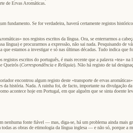
rte de Ervas Aromáticas.
lgum fundamento. Se for verdadeira, haverá certamente registos históric
omáticas» nos registos escritos da língua. Ora, se enterrarmos a cabeç
a língua) e procurarmos a expressão, não sai nada. Pesquisando de vária
 que estamos a investigar e só nas últimas décadas. Tudo indica que fo
egistos escritos do português, é mais recente que a palavra «tea» na lí
e Queirós (
Correspondência
e
Relíquia
). Não há registo de tal design
storiador encontrou algum registo deste «transporte de ervas aromáticas
s da história. Nada. A rainha foi, de facto, importante na divulgação d
o acontece hoje em Portugal, em que alguém que se sinta doente lev
 em nenhuma fonte fiável — mas, diga-se, há um problema ainda mais gr
 todas as obras de etimologia da língua inglesa — e não só, porque a 