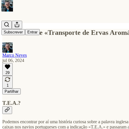
«Tea» vem de «Transporte de Ervas Aromá
Subscrever
Entrar
Marco Neves
jul 06, 2024
29
1
Partilhar
T.E.A.?
Podemos encontrar por aí uma história curiosa sobre a palavra ingles
caixas nos navios portugueses com a indicação «T.E.A.» e passaram a u