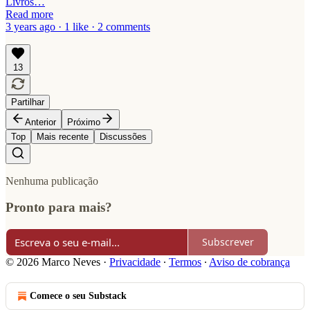
Livros…
Read more
3 years ago · 1 like · 2 comments
13
Partilhar
Anterior
Próximo
Top
Mais recente
Discussões
Nenhuma publicação
Pronto para mais?
Subscrever
© 2026 Marco Neves
·
Privacidade
∙
Termos
∙
Aviso de cobrança
Comece o seu Substack