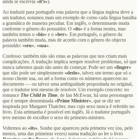
ainda se escrevia
«it’s»
).
Ao traduzir para português esta palavra que a língua inglesa deve a
um tradutor, notamos mais um exemplo de como cada língua baralha
a gramática de maneira peculiar. Em inglês, o determinante muda
conforme o género do possuidor. O
«its»
é a forma neutra, mas
também temos o
«his»
e o
«her»
. Em português, o género da
palavra também muda, mas de acordo com o género do objecto
possuído:
«seu»
,
«sua»
.
Confesso: também não são estas as palavras que nos criam mais
complicações. A tradução implica sempre resolver problemas, só que
nunca sabemos quais são antes de começar. Pode ser um
«finger»
que não pode ser simplesmente
«dedo»
, talvez um termo que só o
nosso cliente usa, ou até a forma como os números aparecem no
documento — ou talvez uma ambiguidade propositada no original,
que o tradutor tem mesmo de resolver. Um exemplo concreto: no
romance
The Child in Time
, de Ian McEwan, há uma personagem
que é sempre denominada
«Prime Minister»
, que se diz ser
inspirada por Margaret Thatcher, mas cujo sexo nunca é referido no
livro. Esta artimanha é possível em inglês. Já o tradutor português
teve mesmo de escolher o sexo do primeiro-ministro.
Voltemos ao
«its»
. Soube que apareceu pela primeira vez (ou, pelo
menos, uma das primeiras vezes) numa tradução ao ler o livro