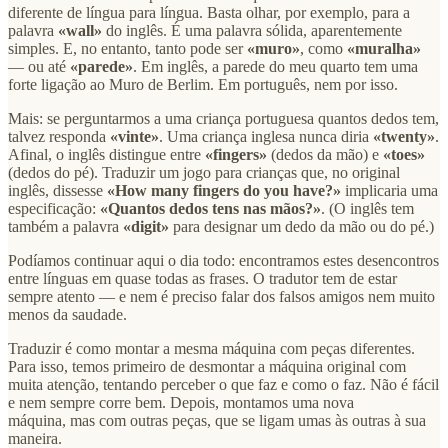
diferente de língua para língua. Basta olhar, por exemplo, para a
palavra
«wall»
do inglês. É uma palavra sólida, aparentemente
simples. E, no entanto, tanto pode ser
«muro»
, como
«muralha»
— ou até
«parede»
. Em inglês, a parede do meu quarto tem uma
forte ligação ao Muro de Berlim. Em português, nem por isso.
Mais: se perguntarmos a uma criança portuguesa quantos dedos tem,
talvez responda
«vinte»
. Uma criança inglesa nunca diria
«twenty»
.
Afinal, o inglês distingue entre
«fingers»
(dedos da mão) e
«toes»
(dedos do pé). Traduzir um jogo para crianças que, no original
inglês, dissesse
«How many fingers do you have?»
implicaria uma
especificação:
«Quantos dedos tens nas mãos?»
. (O inglês tem
também a palavra
«digit»
para designar um dedo da mão ou do pé.)
Podíamos continuar aqui o dia todo: encontramos estes desencontros
entre línguas em quase todas as frases. O tradutor tem de estar
sempre atento — e nem é preciso falar dos falsos amigos nem muito
menos da saudade.
Traduzir é como montar a mesma máquina com peças diferentes.
Para isso, temos primeiro de desmontar a máquina original com
muita atenção, tentando perceber o que faz e como o faz. Não é fácil
e nem sempre corre bem. Depois, montamos uma nova
máquina, mas com outras peças, que se ligam umas às outras à sua
maneira.