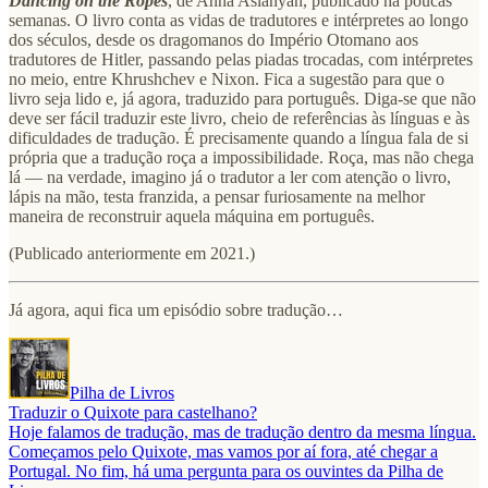
Dancing on the Ropes
, de Anna Aslanyan, publicado há poucas
semanas. O livro conta as vidas de tradutores e intérpretes ao longo
dos séculos, desde os dragomanos do Império Otomano aos
tradutores de Hitler, passando pelas piadas trocadas, com intérpretes
no meio, entre Khrushchev e Nixon. Fica a sugestão para que o
livro seja lido e, já agora, traduzido para português. Diga-se que não
deve ser fácil traduzir este livro, cheio de referências às línguas e às
dificuldades de tradução. É precisamente quando a língua fala de si
própria que a tradução roça a impossibilidade. Roça, mas não chega
lá — na verdade, imagino já o tradutor a ler com atenção o livro,
lápis na mão, testa franzida, a pensar furiosamente na melhor
maneira de reconstruir aquela máquina em português.
(Publicado anteriormente em 2021.)
Já agora, aqui fica um episódio sobre tradução…
Pilha de Livros
Traduzir o Quixote para castelhano?
Hoje falamos de tradução, mas de tradução dentro da mesma língua.
Começamos pelo Quixote, mas vamos por aí fora, até chegar a
Portugal. No fim, há uma pergunta para os ouvintes da Pilha de