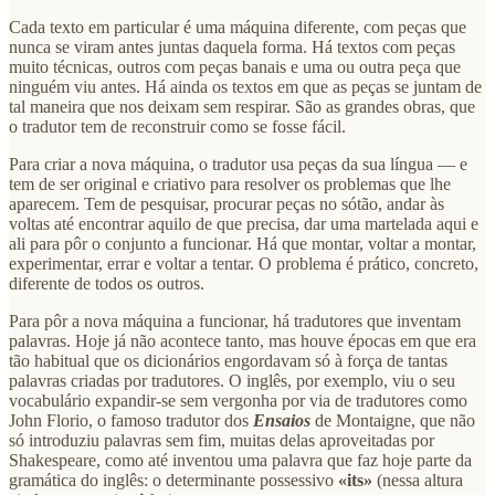
Cada texto em particular é uma máquina diferente, com peças que
nunca se viram antes juntas daquela forma. Há textos com peças
muito técnicas, outros com peças banais e uma ou outra peça que
ninguém viu antes. Há ainda os textos em que as peças se juntam de
tal maneira que nos deixam sem respirar. São as grandes obras, que
o tradutor tem de reconstruir como se fosse fácil.
Para criar a nova máquina, o tradutor usa peças da sua língua — e
tem de ser original e criativo para resolver os problemas que lhe
aparecem. Tem de pesquisar, procurar peças no sótão, andar às
voltas até encontrar aquilo de que precisa, dar uma martelada aqui e
ali para pôr o conjunto a funcionar. Há que montar, voltar a montar,
experimentar, errar e voltar a tentar. O problema é prático, concreto,
diferente de todos os outros.
Para pôr a nova máquina a funcionar, há tradutores que inventam
palavras. Hoje já não acontece tanto, mas houve épocas em que era
tão habitual que os dicionários engordavam só à força de tantas
palavras criadas por tradutores. O inglês, por exemplo, viu o seu
vocabulário expandir-se sem vergonha por via de tradutores como
John Florio, o famoso tradutor dos
Ensaios
de Montaigne, que não
só introduziu palavras sem fim, muitas delas aproveitadas por
Shakespeare, como até inventou uma palavra que faz hoje parte da
gramática do inglês: o determinante possessivo
«its»
(nessa altura