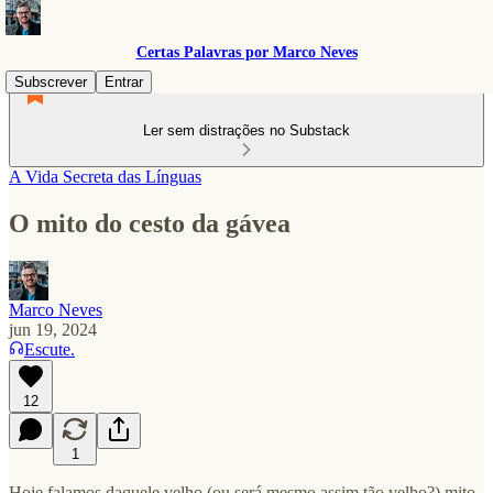
Certas Palavras por Marco Neves
Subscrever
Entrar
Ler sem distrações no Substack
A Vida Secreta das Línguas
O mito do cesto da gávea
Marco Neves
jun 19, 2024
Escute.
12
1
Hoje falamos daquele velho (ou será mesmo assim tão velho?) mito