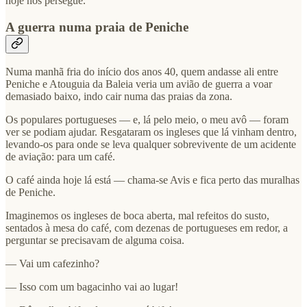
hoje nos persegue.
A guerra numa praia de Peniche
Numa manhã fria do início dos anos 40, quem andasse ali entre
Peniche e Atouguia da Baleia veria um avião de guerra a voar
demasiado baixo, indo cair numa das praias da zona.
Os populares portugueses — e, lá pelo meio, o meu avô — foram
ver se podiam ajudar. Resgataram os ingleses que lá vinham dentro,
levando-os para onde se leva qualquer sobrevivente de um acidente
de aviação: para um café.
O café ainda hoje lá está — chama-se Avis e fica perto das muralhas
de Peniche.
Imaginemos os ingleses de boca aberta, mal refeitos do susto,
sentados à mesa do café, com dezenas de portugueses em redor, a
perguntar se precisavam de alguma coisa.
— Vai um cafezinho?
— Isso com um bagacinho vai ao lugar!