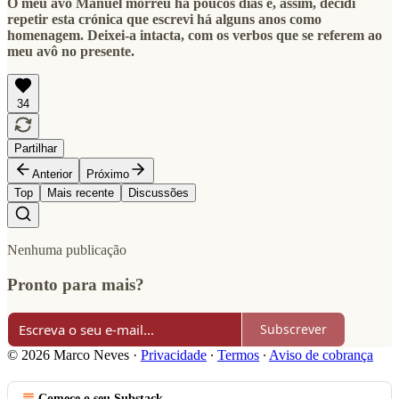
O meu avô Manuel morreu há poucos dias e, assim, decidi
repetir esta crónica que escrevi há alguns anos como
homenagem. Deixei-a intacta, com os verbos que se referem ao
meu avô no presente.
34
Partilhar
Anterior
Próximo
Top
Mais recente
Discussões
Nenhuma publicação
Pronto para mais?
Subscrever
© 2026 Marco Neves
·
Privacidade
∙
Termos
∙
Aviso de cobrança
Comece o seu Substack