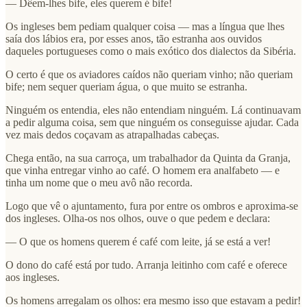
— Dêem-lhes bife, eles querem é bife!
Os ingleses bem pediam qualquer coisa — mas a língua que lhes
saía dos lábios era, por esses anos, tão estranha aos ouvidos
daqueles portugueses como o mais exótico dos dialectos da Sibéria.
O certo é que os aviadores caídos não queriam vinho; não queriam
bife; nem sequer queriam água, o que muito se estranha.
Ninguém os entendia, eles não entendiam ninguém. Lá continuavam
a pedir alguma coisa, sem que ninguém os conseguisse ajudar. Cada
vez mais dedos coçavam as atrapalhadas cabeças.
Chega então, na sua carroça, um trabalhador da Quinta da Granja,
que vinha entregar vinho ao café. O homem era analfabeto — e
tinha um nome que o meu avô não recorda.
Logo que vê o ajuntamento, fura por entre os ombros e aproxima-se
dos ingleses. Olha-os nos olhos, ouve o que pedem e declara:
— O que os homens querem é café com leite, já se está a ver!
O dono do café está por tudo. Arranja leitinho com café e oferece
aos ingleses.
Os homens arregalam os olhos: era mesmo isso que estavam a pedir!