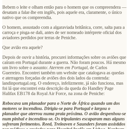
Bebem o leite e olham então para o homem que os compreendera —
desatam a falar-lhe em inglês, pois aquele era, claramente, o único
nativo que os compreendia.
O homem, assustado com a algaraviada britânica, corre, salta para a
carroça e pisga-se dali, antes de ser nomeado intérprete oficial dos
aviadores perdidos por terras de Peniche.
Que avião era aquele?
Depois de ouvir a história, procurei informações sobre os aviões que
caíram em Portugal durante a guerra. Não foram poucos. Há mesmo
um livro sobre o assunto:
Aterrem em Portugal
, de Carlos
Guerreiro. Encontrei também um website que catalogava as quedas
e aterragens forçadas de aviões dos dois lados da contenda:
landinportugal.org. O endereço, infelizmente, já não funciona, mas
foi lá que encontrei esta descrição da queda do Handley Page
Halifax EB178 da Royal Air Force, na zona de Peniche:
Rebocava um planador para o Norte de África quando um dos
motores se incendiou. Dirigiu-se para Portugal e largou o
planador que aterrou numa praia próxima. O avião despenhou-se
num pinhal e incendiou-se. Os tripulantes escaparam mas alguns
sofreram ferimentos. Reed, Treleaven e Saunders foram assistidos