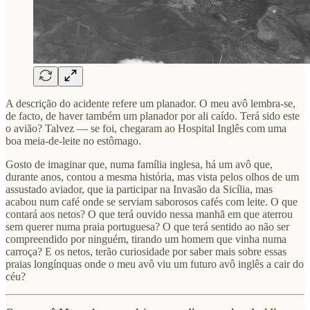
A descrição do acidente refere um planador. O meu avô lembra-se,
de facto, de haver também um planador por ali caído. Terá sido este
o avião? Talvez — se foi, chegaram ao Hospital Inglês com uma
boa meia-de-leite no estômago.
Gosto de imaginar que, numa família inglesa, há um avô que,
durante anos, contou a mesma história, mas vista pelos olhos de um
assustado aviador, que ia participar na Invasão da Sicília, mas
acabou num café onde se serviam saborosos cafés com leite. O que
contará aos netos? O que terá ouvido nessa manhã em que aterrou
sem querer numa praia portuguesa? O que terá sentido ao não ser
compreendido por ninguém, tirando um homem que vinha numa
carroça? E os netos, terão curiosidade por saber mais sobre essas
praias longínquas onde o meu avô viu um futuro avô inglês a cair do
céu?