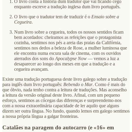
O livro conta a história dum tradutor que vai ficando cego
enquanto escreve a tradução inglesa dum livro português.
O livro que o tradutor tem de traduzir é o
Ensaio sobre a
Cegueira
.
Num livro sobre a cegueira, todos os nossos sentidos ficam
bem acordados: cheiramos as refeições que o protagonista
cozinha, sentimos nos pés a areia das praias da Califórnia,
sentimos nos dedos a beleza de Rose, a mulher luminosa que
ele encontra numa escura sala de cinema, com os ouvidos
aterrados dos sons do
Apocalypse Now
— vemos a luz a
desaparecer ao longo dos meses em que a tradução e a
cegueira avançam.
Existe uma tradução portuguesa deste livro galego sobre a tradução
para inglês dum livro português:
Bebendo o Mar
. Como é mais do
que óbvio, nada tenho contra a leitura de traduções. Mas aconselho
a leitura da versão original deste livro. Afinal, com um pequeno
esforço, sentimos as cócegas das diferenças e surpreendemo-nos
com a nossa extraordinária capacidade de ler aquilo que alguns
dizem ser outra língua. No fundo, quando lemos em galego sentimos
a nossa própria língua a galgar fronteiras.
Catalães na paragem do autocarro (e «16» em