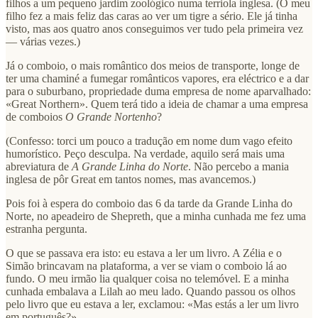
filhos a um pequeno jardim zoológico numa terriola inglesa. (O meu
filho fez a mais feliz das caras ao ver um tigre a sério. Ele já tinha
visto, mas aos quatro anos conseguimos ver tudo pela primeira vez
— várias vezes.)
Já o comboio, o mais romântico dos meios de transporte, longe de
ter uma chaminé a fumegar românticos vapores, era eléctrico e a dar
para o suburbano, propriedade duma empresa de nome aparvalhado:
«Great Northern». Quem terá tido a ideia de chamar a uma empresa
de comboios
O Grande Nortenho
?
(Confesso: torci um pouco a tradução em nome dum vago efeito
humorístico. Peço desculpa. Na verdade, aquilo será mais uma
abreviatura de
A Grande Linha do Norte
. Não percebo a mania
inglesa de pôr Great em tantos nomes, mas avancemos.)
Pois foi à espera do comboio das 6 da tarde da Grande Linha do
Norte, no apeadeiro de Shepreth, que a minha cunhada me fez uma
estranha pergunta.
O que se passava era isto: eu estava a ler um livro. A Zélia e o
Simão brincavam na plataforma, a ver se viam o comboio lá ao
fundo. O meu irmão lia qualquer coisa no telemóvel. E a minha
cunhada embalava a Lilah ao meu lado. Quando passou os olhos
pelo livro que eu estava a ler, exclamou: «Mas estás a ler um livro
em português?»