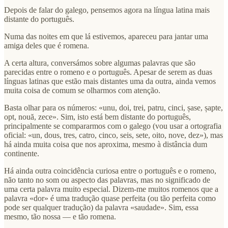
Depois de falar do galego, pensemos agora na língua latina mais
distante do português.
Numa das noites em que lá estivemos, apareceu para jantar uma
amiga deles que é romena.
A certa altura, conversámos sobre algumas palavras que são
parecidas entre o romeno e o português. Apesar de serem as duas
línguas latinas que estão mais distantes uma da outra, ainda vemos
muita coisa de comum se olharmos com atenção.
Basta olhar para os números: «unu, doi, trei, patru, cinci, șase, șapte,
opt, nouă, zece». Sim, isto está bem distante do português,
principalmente se compararmos com o galego (vou usar a ortografia
oficial: «un, dous, tres, catro, cinco, seis, sete, oito, nove, dez»), mas
há ainda muita coisa que nos aproxima, mesmo à distância dum
continente.
Há ainda outra coincidência curiosa entre o português e o romeno,
não tanto no som ou aspecto das palavras, mas no significado de
uma certa palavra muito especial. Dizem-me muitos romenos que a
palavra «dor» é uma tradução quase perfeita (ou tão perfeita como
pode ser qualquer tradução) da palavra «saudade». Sim, essa
mesmo, tão nossa — e tão romena.