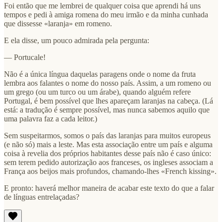
Foi então que me lembrei de qualquer coisa que aprendi há uns
tempos e pedi à amiga romena do meu irmão e da minha cunhada
que dissesse «laranja» em romeno.
E ela disse, um pouco admirada pela pergunta:
— Portucale!
Não é a única língua daquelas paragens onde o nome da fruta
lembra aos falantes o nome do nosso país. Assim, a um romeno ou
um grego (ou um turco ou um árabe), quando alguém refere
Portugal, é bem possível que lhes apareçam laranjas na cabeça. (Lá
está: a tradução é sempre possível, mas nunca sabemos aquilo que
uma palavra faz a cada leitor.)
Sem suspeitarmos, somos o país das laranjas para muitos europeus
(e não só) mais a leste. Mas esta associação entre um país e alguma
coisa à revelia dos próprios habitantes desse país não é caso único:
sem terem pedido autorização aos franceses, os ingleses associam a
França aos beijos mais profundos, chamando-lhes «French kissing».
E pronto: haverá melhor maneira de acabar este texto do que a falar
de línguas entrelaçadas?