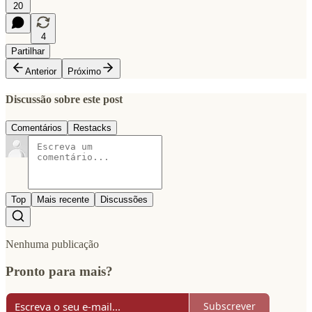
20
4
Partilhar
Anterior
Próximo
Discussão sobre este post
Comentários
Restacks
Top
Mais recente
Discussões
Nenhuma publicação
Pronto para mais?
Subscrever