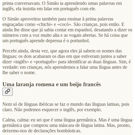
prima conversavam. O Simão ia aprendendo umas palavras em
inglês, ela insistia em falar em português com ele.
O Simão aproveitou também para ensinar à prima palavras
engraçadas como «chichi» e «cocó». São crianças, pois então. E
ainda lhe disse que já sabia contar em espanhol, desatando a dizer os
números com a voz muito alta e as vogais abertas. Se há coisa que
um português aprende depressa é o portunhol.
Percebi ainda, desta vez, que agora eles já sabem os nomes das
línguas: os dois acabaram os dias em que estiveram juntos a saber
dizer «inglês» e «português» para identificar as duas línguas. Sim, é
verdade: em crianças, nós aprendemos a falar uma língua antes de
lhe saber o nome.
Uma laranja romena e um beijo francês
Nem só de línguas ibéricas se faz o mundo das línguas latinas, pois
claro. Não podemos esquecer o inglês, por exemplo.
Calma, calma: eu sei que é uma língua germânica. Mas é uma língua
germânica que comprou uma máscara de língua latina. Mas, pronto,
deixemo-nos de declarações bombásticas.