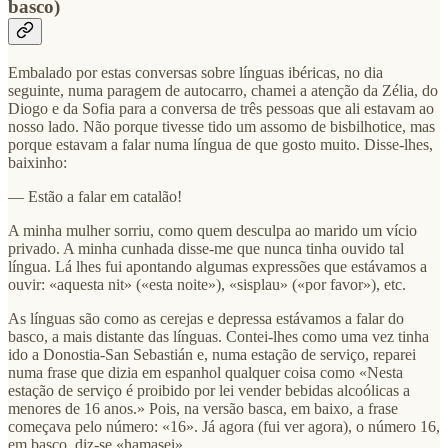
basco)
Embalado por estas conversas sobre línguas ibéricas, no dia
seguinte, numa paragem de autocarro, chamei a atenção da Zélia, do
Diogo e da Sofia para a conversa de três pessoas que ali estavam ao
nosso lado. Não porque tivesse tido um assomo de bisbilhotice, mas
porque estavam a falar numa língua de que gosto muito. Disse-lhes,
baixinho:
— Estão a falar em catalão!
A minha mulher sorriu, como quem desculpa ao marido um vício
privado. A minha cunhada disse-me que nunca tinha ouvido tal
língua. Lá lhes fui apontando algumas expressões que estávamos a
ouvir: «aquesta nit» («esta noite»), «sisplau» («por favor»), etc.
As línguas são como as cerejas e depressa estávamos a falar do
basco, a mais distante das línguas. Contei-lhes como uma vez tinha
ido a Donostia-San Sebastián e, numa estação de serviço, reparei
numa frase que dizia em espanhol qualquer coisa como «Nesta
estação de serviço é proibido por lei vender bebidas alcoólicas a
menores de 16 anos.» Pois, na versão basca, em baixo, a frase
começava pelo número: «16». Já agora (fui ver agora), o número 16,
em basco, diz-se «hamasei».