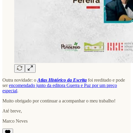
Outra novidade: o
Atlas Histórico da Escrita
foi reeditado e pode
ser
encomendado junto da editora Guerra e Paz por um preço
especial
.
Muito obrigado por continuar a acompanhar o meu trabalho!
Até breve,
Marco Neves