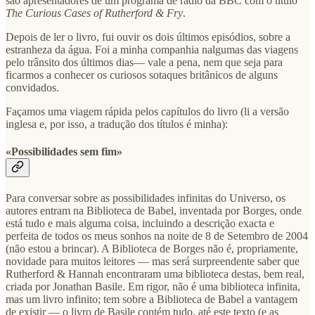
são apresentadores de um programa de rádio da BBC com o título
The Curious Cases of Rutherford & Fry
.
Depois de ler o livro, fui ouvir os dois últimos episódios, sobre a
estranheza da água. Foi a minha companhia nalgumas das viagens
pelo trânsito dos últimos dias— vale a pena, nem que seja para
ficarmos a conhecer os curiosos sotaques britânicos de alguns
convidados.
Façamos uma viagem rápida pelos capítulos do livro (li a versão
inglesa e, por isso, a tradução dos títulos é minha):
«Possibilidades sem fim»
Para conversar sobre as possibilidades infinitas do Universo, os
autores entram na Biblioteca de Babel, inventada por Borges, onde
está tudo e mais alguma coisa, incluindo a descrição exacta e
perfeita de todos os meus sonhos na noite de 8 de Setembro de 2004
(não estou a brincar). A Biblioteca de Borges não é, propriamente,
novidade para muitos leitores — mas será surpreendente saber que
Rutherford & Hannah encontraram uma biblioteca destas, bem real,
criada por Jonathan Basile. Em rigor, não é uma biblioteca infinita,
mas um livro infinito; tem sobre a Biblioteca de Babel a vantagem
de existir — o livro de Basile contém tudo, até este texto (e as