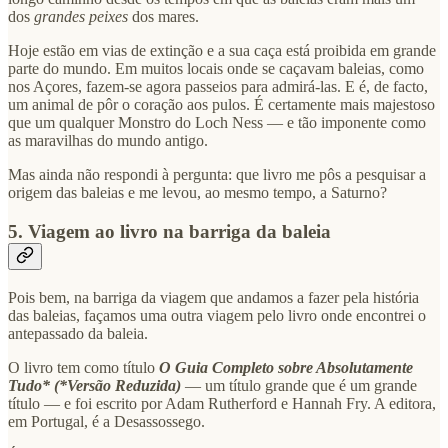
dos
grandes peixes
dos mares.
Hoje estão em vias de extinção e a sua caça está proibida em grande
parte do mundo. Em muitos locais onde se caçavam baleias, como
nos Açores, fazem-se agora passeios para admirá-las. E é, de facto,
um animal de pôr o coração aos pulos. É certamente mais majestoso
que um qualquer Monstro do Loch Ness — e tão imponente como
as maravilhas do mundo antigo.
Mas ainda não respondi à pergunta: que livro me pôs a pesquisar a
origem das baleias e me levou, ao mesmo tempo, a Saturno?
5. Viagem ao livro na barriga da baleia
Pois bem, na barriga da viagem que andamos a fazer pela história
das baleias, façamos uma outra viagem pelo livro onde encontrei o
antepassado da baleia.
O livro tem como título
O Guia Completo sobre Absolutamente
Tudo* (*Versão Reduzida)
— um título grande que é um grande
título — e foi escrito por Adam Rutherford e Hannah Fry. A editora,
em Portugal, é a Desassossego.