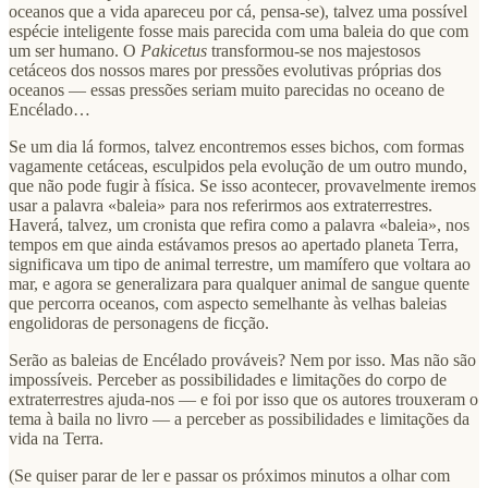
oceanos que a vida apareceu por cá, pensa-se), talvez uma possível
espécie inteligente fosse mais parecida com uma baleia do que com
um ser humano. O
Pakicetus
transformou-se nos majestosos
cetáceos dos nossos mares por pressões evolutivas próprias dos
oceanos — essas pressões seriam muito parecidas no oceano de
Encélado…
Se um dia lá formos, talvez encontremos esses bichos, com formas
vagamente cetáceas, esculpidos pela evolução de um outro mundo,
que não pode fugir à física. Se isso acontecer, provavelmente iremos
usar a palavra «baleia» para nos referirmos aos extraterrestres.
Haverá, talvez, um cronista que refira como a palavra «baleia», nos
tempos em que ainda estávamos presos ao apertado planeta Terra,
significava um tipo de animal terrestre, um mamífero que voltara ao
mar, e agora se generalizara para qualquer animal de sangue quente
que percorra oceanos, com aspecto semelhante às velhas baleias
engolidoras de personagens de ficção.
Serão as baleias de Encélado prováveis? Nem por isso. Mas não são
impossíveis. Perceber as possibilidades e limitações do corpo de
extraterrestres ajuda-nos — e foi por isso que os autores trouxeram o
tema à baila no livro — a perceber as possibilidades e limitações da
vida na Terra.
(Se quiser parar de ler e passar os próximos minutos a olhar com