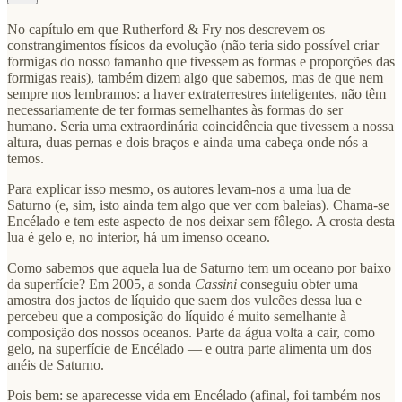
No capítulo em que Rutherford & Fry nos descrevem os
constrangimentos físicos da evolução (não teria sido possível criar
formigas do nosso tamanho que tivessem as formas e proporções das
formigas reais), também dizem algo que sabemos, mas de que nem
sempre nos lembramos: a haver extraterrestres inteligentes, não têm
necessariamente de ter formas semelhantes às formas do ser
humano. Seria uma extraordinária coincidência que tivessem a nossa
altura, duas pernas e dois braços e ainda uma cabeça onde nós a
temos.
Para explicar isso mesmo, os autores levam-nos a uma lua de
Saturno (e, sim, isto ainda tem algo que ver com baleias). Chama-se
Encélado e tem este aspecto de nos deixar sem fôlego. A crosta desta
lua é gelo e, no interior, há um imenso oceano.
Como sabemos que aquela lua de Saturno tem um oceano por baixo
da superfície? Em 2005, a sonda
Cassini
conseguiu obter uma
amostra dos jactos de líquido que saem dos vulcões dessa lua e
percebeu que a composição do líquido é muito semelhante à
composição dos nossos oceanos. Parte da água volta a cair, como
gelo, na superfície de Encélado — e outra parte alimenta um dos
anéis de Saturno.
Pois bem: se aparecesse vida em Encélado (afinal, foi também nos