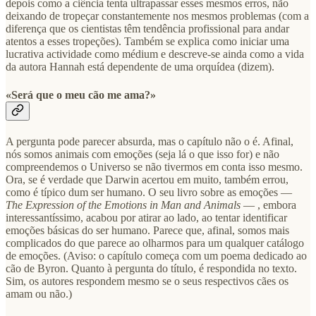
depois como a ciência tenta ultrapassar esses mesmos erros, não
deixando de tropeçar constantemente nos mesmos problemas (com a
diferença que os cientistas têm tendência profissional para andar
atentos a esses tropeções). Também se explica como iniciar uma
lucrativa actividade como médium e descreve-se ainda como a vida
da autora Hannah está dependente de uma orquídea (dizem).
«Será que o meu cão me ama?»
A pergunta pode parecer absurda, mas o capítulo não o é. Afinal,
nós somos animais com emoções (seja lá o que isso for) e não
compreendemos o Universo se não tivermos em conta isso mesmo.
Ora, se é verdade que Darwin acertou em muito, também errou,
como é típico dum ser humano. O seu livro sobre as emoções —
The Expression of the Emotions in Man and Animals
— , embora
interessantíssimo, acabou por atirar ao lado, ao tentar identificar
emoções básicas do ser humano. Parece que, afinal, somos mais
complicados do que parece ao olharmos para um qualquer catálogo
de emoções. (Aviso: o capítulo começa com um poema dedicado ao
cão de Byron. Quanto à pergunta do título, é respondida no texto.
Sim, os autores respondem mesmo se o seus respectivos cães os
amam ou não.)