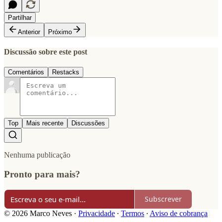
Partilhar
Anterior
Próximo
Discussão sobre este post
Comentários
Restacks
Top
Mais recente
Discussões
Nenhuma publicação
Pronto para mais?
Subscrever
© 2026 Marco Neves
·
Privacidade
∙
Termos
∙
Aviso de cobrança