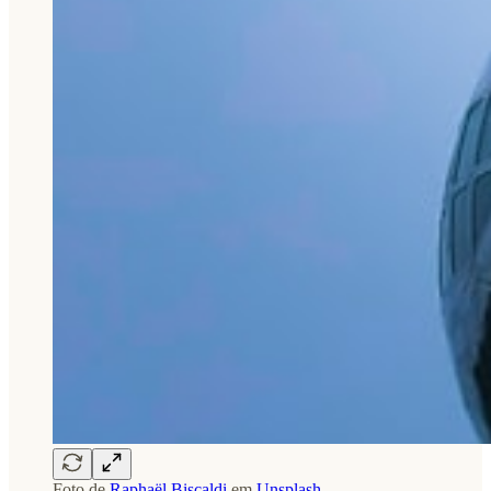
Foto de
Raphaël Biscaldi
em
Unsplash