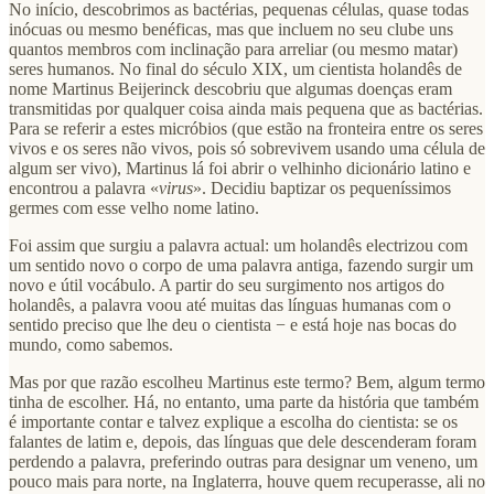
No início, descobrimos as bactérias, pequenas células, quase todas
inócuas ou mesmo benéficas, mas que incluem no seu clube uns
quantos membros com inclinação para arreliar (ou mesmo matar)
seres humanos. No final do século XIX, um cientista holandês de
nome Martinus Beijerinck descobriu que algumas doenças eram
transmitidas por qualquer coisa ainda mais pequena que as bactérias.
Para se referir a estes micróbios (que estão na fronteira entre os seres
vivos e os seres não vivos, pois só sobrevivem usando uma célula de
algum ser vivo), Martinus lá foi abrir o velhinho dicionário latino e
encontrou a palavra «
virus
». Decidiu baptizar os pequeníssimos
germes com esse velho nome latino.
Foi assim que surgiu a palavra actual: um holandês electrizou com
um sentido novo o corpo de uma palavra antiga, fazendo surgir um
novo e útil vocábulo. A partir do seu surgimento nos artigos do
holandês, a palavra voou até muitas das línguas humanas com o
sentido preciso que lhe deu o cientista − e está hoje nas bocas do
mundo, como sabemos.
Mas por que razão escolheu Martinus este termo? Bem, algum termo
tinha de escolher. Há, no entanto, uma parte da história que também
é importante contar e talvez explique a escolha do cientista: se os
falantes de latim e, depois, das línguas que dele descenderam foram
perdendo a palavra, preferindo outras para designar um veneno, um
pouco mais para norte, na Inglaterra, houve quem recuperasse, ali no