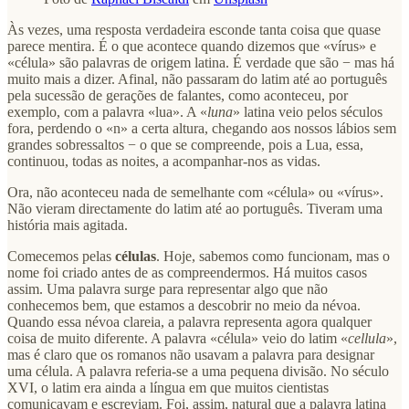
Às vezes, uma resposta verdadeira esconde tanta coisa que quase
parece mentira. É o que acontece quando dizemos que «vírus» e
«célula» são palavras de origem latina. É verdade que são − mas há
muito mais a dizer. Afinal, não passaram do latim até ao português
pela sucessão de gerações de falantes, como aconteceu, por
exemplo, com a palavra «lua». A «
luna
» latina veio pelos séculos
fora, perdendo o «n» a certa altura, chegando aos nossos lábios sem
grandes sobressaltos − o que se compreende, pois a Lua, essa,
continuou, todas as noites, a acompanhar‑nos as vidas.
Ora, não aconteceu nada de semelhante com «célula» ou «vírus».
Não vieram directamente do latim até ao português. Tiveram uma
história mais agitada.
Comecemos pelas
células
. Hoje, sabemos como funcionam, mas o
nome foi criado antes de as compreendermos. Há muitos casos
assim. Uma palavra surge para representar algo que não
conhecemos bem, que estamos a descobrir no meio da névoa.
Quando essa névoa clareia, a palavra representa agora qualquer
coisa de muito diferente. A palavra «célula» veio do latim «
cellula
»,
mas é claro que os romanos não usavam a palavra para designar
uma célula. A palavra referia‑se a uma pequena divisão. No século
XVI, o latim era ainda a língua em que muitos cientistas
comunicavam e escreviam. Foi, assim, natural que a palavra latina