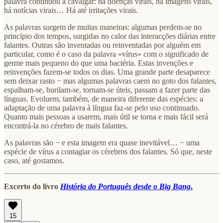
palavra continuou a cavalgar: há doenças virais, há imagens virais,
há notícias virais… Há até irritações virais.
As palavras surgem de muitas maneiras: algumas perdem‑se no
princípio dos tempos, surgidas no calor das interacções diárias entre
falantes. Outras são inventadas ou reinventadas por alguém em
particular, como é o caso da palavra «vírus» com o significado de
germe mais pequeno do que uma bactéria. Estas invenções e
reinvenções fazem‑se todos os dias. Uma grande parte desaparece
sem deixar rasto − mas algumas palavras caem no goto dos falantes,
espalham‑se, burilam‑se, tornam‑se úteis, passam a fazer parte das
línguas. Evoluem, também, de maneira diferente das espécies: a
adaptação de uma palavra à língua faz‑se pelo uso continuado.
Quanto mais pessoas a usarem, mais útil se torna e mais fácil será
encontrá‑la no cérebro de mais falantes.
As palavras são − e esta imagem era quase inevitável… − uma
espécie de vírus a contagiar os cérebros dos falantes. Só que, neste
caso, até gostamos.
Excerto do livro
História do Português desde o Big Bang
.
15