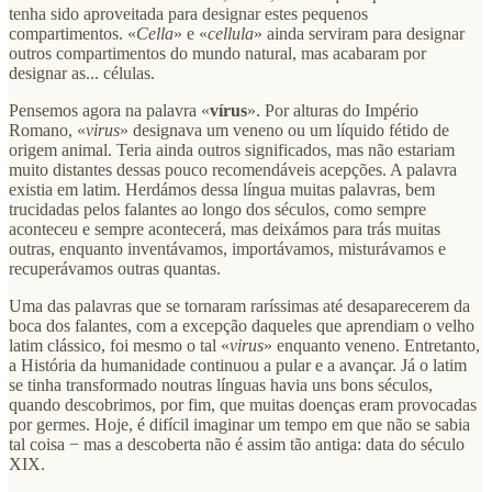
tenha sido aproveitada para designar estes pequenos
compartimentos. «
Cella
» e «
cellula
» ainda serviram para designar
outros compartimentos do mundo natural, mas acabaram por
designar as... células.
Pensemos agora na palavra «
vírus
». Por alturas do Império
Romano, «
virus
» designava um veneno ou um líquido fétido de
origem animal. Teria ainda outros significados, mas não estariam
muito distantes dessas pouco recomendáveis acepções. A palavra
existia em latim. Herdámos dessa língua muitas palavras, bem
trucidadas pelos falantes ao longo dos séculos, como sempre
aconteceu e sempre acontecerá, mas deixámos para trás muitas
outras, enquanto inventávamos, importávamos, misturávamos e
recuperávamos outras quantas.
Uma das palavras que se tornaram raríssimas até desaparecerem da
boca dos falantes, com a excepção daqueles que aprendiam o velho
latim clássico, foi mesmo o tal «
virus
» enquanto veneno. Entretanto,
a História da humanidade continuou a pular e a avançar. Já o latim
se tinha transformado noutras línguas havia uns bons séculos,
quando descobrimos, por fim, que muitas doenças eram provocadas
por germes. Hoje, é difícil imaginar um tempo em que não se sabia
tal coisa − mas a descoberta não é assim tão antiga: data do século
XIX.