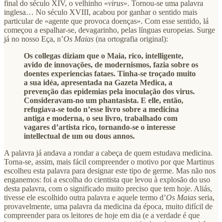
final do século XIV, o velhinho «
virus
». Tornou‑se uma palavra
inglesa… No século XVIII, acabou por ganhar o sentido mais
particular de «agente que provoca doenças». Com esse sentido, lá
começou a espalhar‑se, devagarinho, pelas línguas europeias. Surge
já no nosso Eça, n’
Os Maias
(na ortografia original):
Os collegas diziam que o Maia, rico, intelligente,
avido de innovações, de modernismos, fazia sobre os
doentes experiencias fataes. Tinha‑se troçado muito
a sua idéa, apresentada na Gazeta Medica, a
prevenção das epidemias pela inoculação dos virus.
Consideravam‑no um phantasista. E elle, então,
refugiava‑se todo n’esse livro sobre a medicina
antiga e moderna, o seu livro, trabalhado com
vagares d’artista rico, tornando‑se o interesse
intellectual de um ou dous annos.
A palavra já andava a rondar a cabeça de quem estudava medicina.
Torna‑se, assim, mais fácil compreender o motivo por que Martinus
escolheu esta palavra para designar este tipo de germe. Mas não nos
enganemos: foi a escolha do cientista que levou à explosão do uso
desta palavra, com o significado muito preciso que tem hoje. Aliás,
tivesse ele escolhido outra palavra e aquele termo d’
Os Maias
seria,
provavelmente, uma palavra da medicina da época, muito difícil de
compreender para os leitores de hoje em dia (e a verdade é que