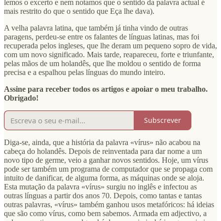
lemos o excerto e nem notamos que o sentido da palavra actual é
mais restrito do que o sentido que Eça lhe dava).
A velha palavra latina, que também já tinha vindo de outras
paragens, perdeu‑se entre os falantes de línguas latinas, mas foi
recuperada pelos ingleses, que lhe deram um pequeno sopro de vida,
com um novo significado. Mais tarde, reapareceu, forte e triunfante,
pelas mãos de um holandês, que lhe moldou o sentido de forma
precisa e a espalhou pelas línguas do mundo inteiro.
Assine para receber todos os artigos e apoiar o meu trabalho.
Obrigado!
Subscrever
Diga‑se, ainda, que a história da palavra «vírus» não acabou na
cabeça do holandês. Depois de reinventada para dar nome a um
novo tipo de germe, veio a ganhar novos sentidos. Hoje, um vírus
pode ser também um programa de computador que se propaga com
intuito de danificar, de alguma forma, as máquinas onde se aloja.
Esta mutação da palavra «vírus» surgiu no inglês e infectou as
outras línguas a partir dos anos 70. Depois, como tantas e tantas
outras palavras, «vírus» também ganhou usos metafóricos: há ideias
que são como vírus, como bem sabemos. Armada em adjectivo, a