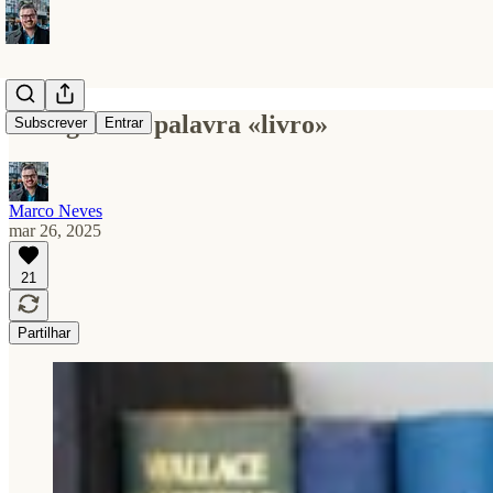
A origem da palavra «livro»
Subscrever
Entrar
Marco Neves
mar 26, 2025
21
Partilhar