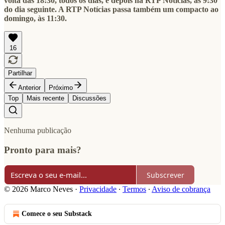
volta das 18:30, todos os dias, e depois na RTP Notícias, às 9:30
do dia seguinte. A RTP Notícias passa também um compacto ao
domingo, às 11:30.
16
Partilhar
Anterior
Próximo
Top
Mais recente
Discussões
Nenhuma publicação
Pronto para mais?
Subscrever
© 2026 Marco Neves
·
Privacidade
∙
Termos
∙
Aviso de cobrança
Comece o seu Substack