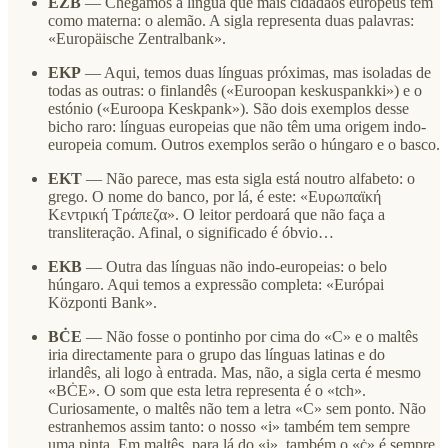
EZB
— Chegámos à língua que mais cidadãos europeus têm
como materna: o alemão. A sigla representa duas palavras:
«Europäische Zentralbank».
EKP
— Aqui, temos duas línguas próximas, mas isoladas de
todas as outras: o finlandês («Euroopan keskuspankki») e o
estónio («Euroopa Keskpank»). São dois exemplos desse
bicho raro: línguas europeias que não têm uma origem indo-
europeia comum. Outros exemplos serão o húngaro e o basco.
ΕΚΤ
— Não parece, mas esta sigla está noutro alfabeto: o
grego. O nome do banco, por lá, é este: «Ευρωπαϊκή
Κεντρική Τράπεζα». O leitor perdoará que não faça a
transliteração. Afinal, o significado é óbvio…
EKB
— Outra das línguas não indo-europeias: o belo
húngaro. Aqui temos a expressão completa: «Európai
Központi Bank».
BĊE
— Não fosse o pontinho por cima do «C» e o maltês
iria directamente para o grupo das línguas latinas e do
irlandês, ali logo à entrada. Mas, não, a sigla certa é mesmo
«BĊE». O som que esta letra representa é o «tch».
Curiosamente, o maltês não tem a letra «C» sem ponto. Não
estranhemos assim tanto: o nosso «i» também tem sempre
uma pinta. Em maltês, para lá do «i», também o «ċ» é sempre