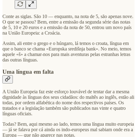
Conte as siglas. São 10 — enquanto, na nota de 5, são apenas nove.
O que se passou? Bem, entre a emissão da segunda série das notas
de 5, 10 e 20 euros e a emissão da nota de 50, entrou um novo país
na União Europeia: a Croácia.
Assim, ali entre o grego e o húngaro, lá temos o croata, língua em
que o banco se chama «Europska središnja bank». No meio, temos
aquele «š» a chamar-nos para mais aventuras pelas estranhas letras
das outras línguas.
Uma língua em falta
A União Europeia faz este esforço louvável de tentar dar a mesma
dignidade às línguas dos seus cidadãos: do maltês ao inglês, estão ali
todas, por ordem alfabética do nome dos respectivos países. Os
tratados e a legislação também são publicados nas vinte e quatro
línguas oficiais.
Todas? Bem, aqui mesmo ao lado, temos uma língua muito europeia
— já se falava por cá ainda os indo-europeus mal sabiam onde era a
Europa — que não aparece nas notas.