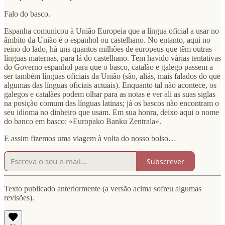
Falo do basco.
Espanha comunicou à União Europeia que a língua oficial a usar no
âmbito da União é o espanhol ou castelhano. No entanto, aqui no
reino do lado, há uns quantos milhões de europeus que têm outras
línguas maternas, para lá do castelhano. Tem havido várias tentativas
do Governo espanhol para que o basco, catalão e galego passem a
ser também línguas oficiais da União (são, aliás, mais falados do que
algumas das línguas oficiais actuais). Enquanto tal não acontece, os
galegos e catalães podem olhar para as notas e ver ali as suas siglas
na posição comum das línguas latinas; já os bascos não encontram o
seu idioma no dinheiro que usam. Em sua honra, deixo aqui o nome
do banco em basco: «Europako Banku Zentrala».
E assim fizemos uma viagem à volta do nosso bolso…
Subscrever
Texto publicado anteriormente (a versão acima sofreu algumas
revisões).