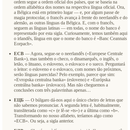
ordem segue a ordem oficial dos países, que se baseia na
ordem alfabética dos nomes na respectiva língua oficial. Ora,
a Bélgica está em primeiro lugar — e, por algum passe de
magia protocolar, o francês avança à frente do neerlandês e do
alemão, as outras línguas da Bélgica. E, com o francês,
seguem as línguas latinas — em todas, o nome do banco é
representado por esta sigla. Curiosamente, temos também aqui
o irlandês, língua em que o nome do banco é «Banc Ceannais
Eorpach».
ECB
— Agora, segue-se o neerlandês («Europese Centrale
Bank»), mas também o checo, o dinamarquês, o inglês, o
letão, o lituano, o esloveno, o eslovaco e o sueco. Perguntará
o leitor: o esloveno e o eslovaco, com nomes tão próximos,
serão línguas parecidas? Pelo exemplo, parece que sim:
«Evropska centralna banka» (esloveno) e «Európska
centrálna banka» (eslovaco). Mas não cheguemos a
conclusões com três palavrinhas apenas…
ЕЦБ
— O búlgaro dá-nos aqui o único cheiro de letras que
não sabemos pronunciar. A segunda letra é, habitualmente,
transliterada como «c» (e lê-se «ts») e a última como «b».
Transformando no nosso alfabeto, teríamos algo como
«ECB». Ou seja, a sigla anterior.