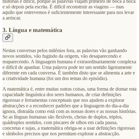
histórias é difícil, porque as palavras viajam primeiro de boca a boca
e só depois pela escrita. É difícil reconstruir as viagens — mas
aquilo que entrevemos é suficientemente interessante para nos levar
a arriscar.
3. Língua e matemática
Nestas conversas pelos milénios fora, as palavras vão ganhando
novos sentidos, vão fugindo da origem, vão desaparecendo e
reaparecendo. A linguagem humana é extraordinariamente complexa
e difícil de apanhar. Uma palavra pode ter um sentido ligeiramente
diferente em cada conversa. É também disto que se alimenta a arte e
a criatividade humana (foi um dos temas do episódio).
A matemática é, entre muitas outras coisas, uma forma de domar esta
capacidade linguística dos seres humanos, de criar definições
rigorosas e ferramentas conceptuais que nos ajudem a explorar
abstracções e a reconhecer padrões que a linguagem do dia-a-dia
ignora, distraída como está com as nossas dores e as nossas histórias.
Se as línguas humanas são flexíveis, cheias de duplos, triplos,
quádruplos sentidos, com piscares de olhos em cada pausa,
concretas e sujas, a matemática obriga-se a usar definições rigorosas
e símbolos precisos que nos permitam explorar a abstracção.