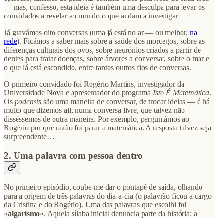
— mas, confesso, esta ideia é também uma desculpa para levar os
convidados a revelar ao mundo o que andam a investigar.
Já gravámos oito conversas (uma já está no ar — ou melhor,
na
rede
). Ficámos a saber mais sobre a saúde dos morcegos, sobre as
diferenças culturais dos ovos, sobre neurónios criados a partir de
dentes para tratar doenças, sobre árvores a conversar, sobre o mar e
o que lá está escondido, entre tantos outros fios de conversas.
O primeiro convidado foi Rogério Martins, investigador da
Universidade Nova e apresentador do programa
Isto É Matemática
.
Os
podcasts
são uma maneira de conversar, de trocar ideias — é há
muito que dizemos ali, numa conversa livre, que talvez não
disséssemos de outra maneira. Por exemplo, perguntámos ao
Rogério por que razão foi parar a matemática. A resposta talvez seja
surpreendente…
2. Uma palavra com pessoa dentro
No primeiro episódio, coube-me dar o pontapé de saída, olhando
para a origem de três palavras do dia-a-dia (o palavrão ficou a cargo
da Cristina e do Rogério). Uma das palavras que escolhi foi
«
algarismo
». Aquela sílaba inicial denuncia parte da história: a