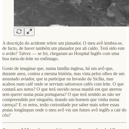
A descrição do acidente refere um planador. O meu avô lembra-se,
de facto, de haver também um planador por ali caído. Terá sido este
o avião? Talvez — se foi, chegaram ao Hospital Inglês com uma
boa meia-de-leite no estômago.
Gosto de imaginar que, numa família inglesa, há um avô que,
durante anos, contou a mesma história, mas vista pelos olhos de um
assustado aviador, que ia participar na Invasão da Sicília, mas
acabou num café onde se serviam saborosos cafés com leite. O que
contará aos netos? O que terá ouvido nessa manhã em que aterrou
sem querer numa praia portuguesa? O que terá sentido ao não ser
compreendido por ninguém, tirando um homem que vinha numa
carroça? E os netos, terão curiosidade por saber mais sobre essas
praias longínquas onde o meu avô viu um futuro avô inglês a cair do
céu?