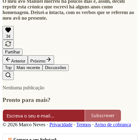
O meu avô Manuel morreu há poucos dias e, assim, decidi
repetir esta crónica que escrevi há alguns anos como
homenagem. Deixei-a intacta, com os verbos que se referem ao
meu avô no presente.
34
Partilhar
Anterior
Próximo
Top
Mais recente
Discussões
Nenhuma publicação
Pronto para mais?
Subscrever
© 2026 Marco Neves
·
Privacidade
∙
Termos
∙
Aviso de cobrança
Comece o seu Substack