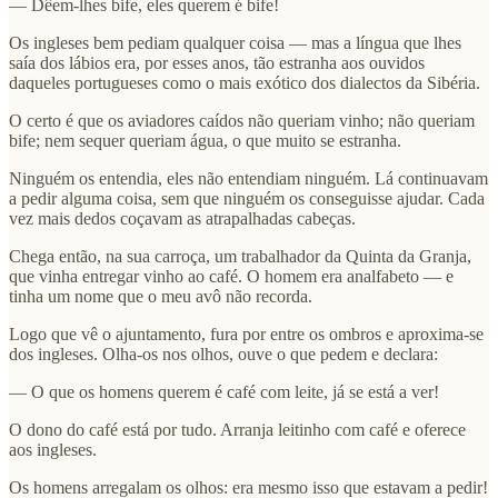
— Dêem-lhes bife, eles querem é bife!
Os ingleses bem pediam qualquer coisa — mas a língua que lhes
saía dos lábios era, por esses anos, tão estranha aos ouvidos
daqueles portugueses como o mais exótico dos dialectos da Sibéria.
O certo é que os aviadores caídos não queriam vinho; não queriam
bife; nem sequer queriam água, o que muito se estranha.
Ninguém os entendia, eles não entendiam ninguém. Lá continuavam
a pedir alguma coisa, sem que ninguém os conseguisse ajudar. Cada
vez mais dedos coçavam as atrapalhadas cabeças.
Chega então, na sua carroça, um trabalhador da Quinta da Granja,
que vinha entregar vinho ao café. O homem era analfabeto — e
tinha um nome que o meu avô não recorda.
Logo que vê o ajuntamento, fura por entre os ombros e aproxima-se
dos ingleses. Olha-os nos olhos, ouve o que pedem e declara:
— O que os homens querem é café com leite, já se está a ver!
O dono do café está por tudo. Arranja leitinho com café e oferece
aos ingleses.
Os homens arregalam os olhos: era mesmo isso que estavam a pedir!