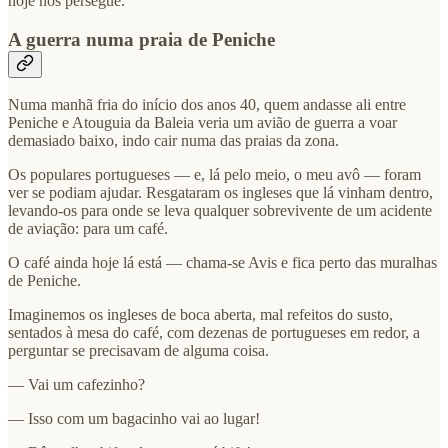
hoje nos persegue.
A guerra numa praia de Peniche
Numa manhã fria do início dos anos 40, quem andasse ali entre
Peniche e Atouguia da Baleia veria um avião de guerra a voar
demasiado baixo, indo cair numa das praias da zona.
Os populares portugueses — e, lá pelo meio, o meu avô — foram
ver se podiam ajudar. Resgataram os ingleses que lá vinham dentro,
levando-os para onde se leva qualquer sobrevivente de um acidente
de aviação: para um café.
O café ainda hoje lá está — chama-se Avis e fica perto das muralhas
de Peniche.
Imaginemos os ingleses de boca aberta, mal refeitos do susto,
sentados à mesa do café, com dezenas de portugueses em redor, a
perguntar se precisavam de alguma coisa.
— Vai um cafezinho?
— Isso com um bagacinho vai ao lugar!