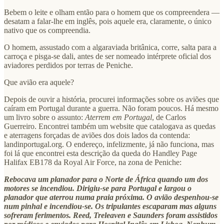
Bebem o leite e olham então para o homem que os compreendera —
desatam a falar-lhe em inglês, pois aquele era, claramente, o único
nativo que os compreendia.
O homem, assustado com a algaraviada britânica, corre, salta para a
carroça e pisga-se dali, antes de ser nomeado intérprete oficial dos
aviadores perdidos por terras de Peniche.
Que avião era aquele?
Depois de ouvir a história, procurei informações sobre os aviões que
caíram em Portugal durante a guerra. Não foram poucos. Há mesmo
um livro sobre o assunto:
Aterrem em Portugal
, de Carlos
Guerreiro. Encontrei também um website que catalogava as quedas
e aterragens forçadas de aviões dos dois lados da contenda:
landinportugal.org. O endereço, infelizmente, já não funciona, mas
foi lá que encontrei esta descrição da queda do Handley Page
Halifax EB178 da Royal Air Force, na zona de Peniche:
Rebocava um planador para o Norte de África quando um dos
motores se incendiou. Dirigiu-se para Portugal e largou o
planador que aterrou numa praia próxima. O avião despenhou-se
num pinhal e incendiou-se. Os tripulantes escaparam mas alguns
sofreram ferimentos. Reed, Treleaven e Saunders foram assistidos