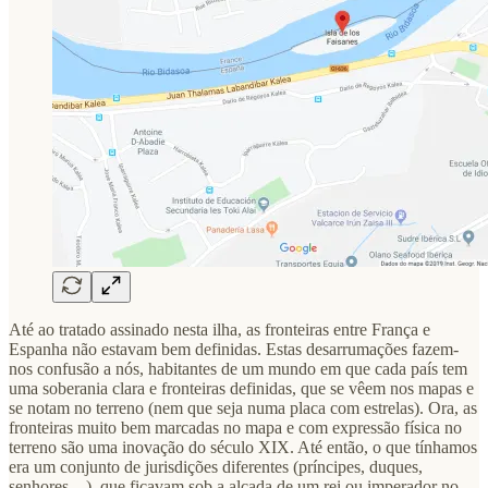
Até ao tratado assinado nesta ilha, as fronteiras entre França e
Espanha não estavam bem definidas. Estas desarrumações fazem-
nos confusão a nós, habitantes de um mundo em que cada país tem
uma soberania clara e fronteiras definidas, que se vêem nos mapas e
se notam no terreno (nem que seja numa placa com estrelas). Ora, as
fronteiras muito bem marcadas no mapa e com expressão física no
terreno são uma inovação do século XIX. Até então, o que tínhamos
era um conjunto de jurisdições diferentes (príncipes, duques,
senhores…), que ficavam sob a alçada de um rei ou imperador no