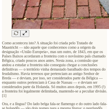
Como aconteceu isto? A situação foi criada pelo Tratado de
Maastricht — não aquele que conhecemos como a origem da
designação «União Europeia», mas um outro, de 1843, em que os
Países Baixos acordaram a fronteira com o novíssimo país chamado
Bélgica, criado poucos anos antes. Nesta zona, a comissão que
andou a estudar a fronteira não conseguiu chegar a conclusões
definitivas — o território vinha demasiado baralhado dos tempos do
feudalismo. Havia terrenos que pertenciam ao antigo Senhor de
Breda — e deviam, por isso, ser considerados parte da Bélgica —
enquanto outros pertenciam à Casa de Nassau — e deviam ser
considerados parte da Holanda. Só muitos anos depois, em 1995 (!)
a fronteira foi legalmente delimitada, mantendo-se a peculiar divisão.
[1]
Ora, e a língua? Do lado belga fala-se flamengo e do outro lado fala-
se holandês — são dois nomes para a mesma língua: o neerlandês…