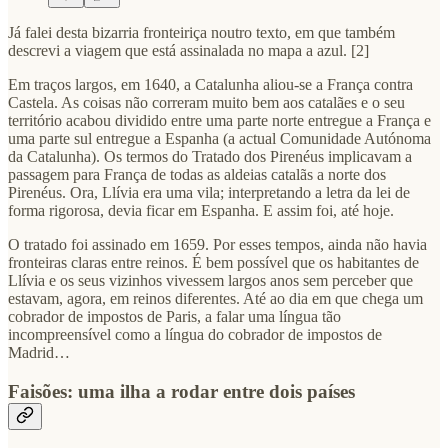
Já falei desta bizarria fronteiriça noutro texto, em que também
descrevi a viagem que está assinalada no mapa a azul. [2]
Em traços largos, em 1640, a Catalunha aliou-se a França contra
Castela. As coisas não correram muito bem aos catalães e o seu
território acabou dividido entre uma parte norte entregue a França e
uma parte sul entregue a Espanha (a actual Comunidade Autónoma
da Catalunha). Os termos do Tratado dos Pirenéus implicavam a
passagem para França de todas as aldeias catalãs a norte dos
Pirenéus. Ora, Llívia era uma vila; interpretando a letra da lei de
forma rigorosa, devia ficar em Espanha. E assim foi, até hoje.
O tratado foi assinado em 1659. Por esses tempos, ainda não havia
fronteiras claras entre reinos. É bem possível que os habitantes de
Llívia e os seus vizinhos vivessem largos anos sem perceber que
estavam, agora, em reinos diferentes. Até ao dia em que chega um
cobrador de impostos de Paris, a falar uma língua tão
incompreensível como a língua do cobrador de impostos de
Madrid…
Faisões: uma ilha a rodar entre dois países